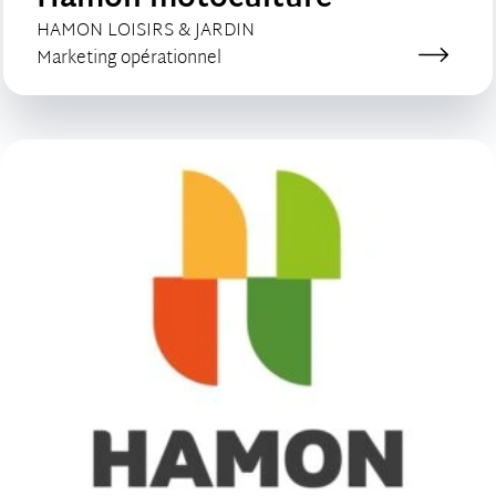
Hamon motoculture
CLIENT :
HAMON LOISIRS & JARDIN
Catégorie de création :
Marketing opérationnel