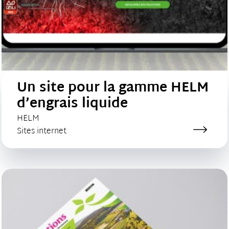
Un site pour la gamme HELM
d’engrais liquide
CLIENT :
HELM
Catégorie de création :
Sites internet