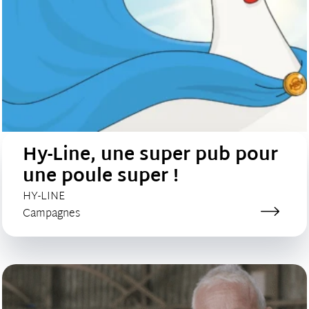
Hy-Line, une super pub pour
une poule super !
CLIENT :
HY-LINE
Catégorie de création :
Campagnes