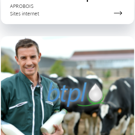
CLIENT :
APROBOIS
Catégorie de création :
Sites internet