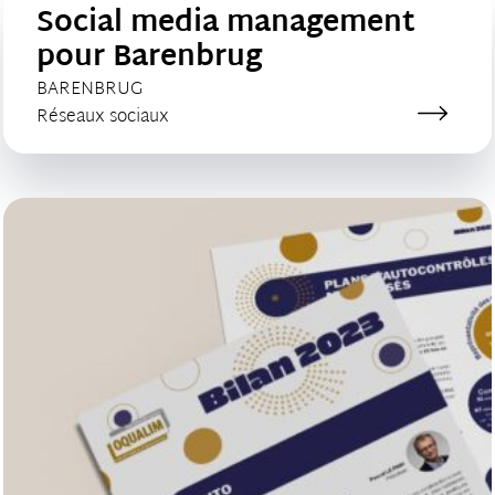
Social media management
pour Barenbrug
CLIENT :
BARENBRUG
Catégorie de création :
Réseaux sociaux