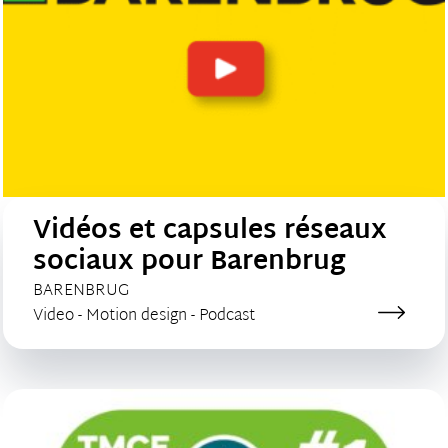
Vidéos et capsules réseaux
sociaux pour Barenbrug
CLIENT :
BARENBRUG
Catégorie de création :
Video - Motion design - Podcast