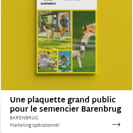
Une plaquette grand public
pour le semencier Barenbrug
CLIENT :
BARENBRUG
Catégorie de création :
Marketing opérationnel