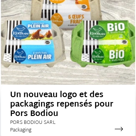
Un nouveau logo et des
packagings repensés pour
Pors Bodiou
CLIENT :
PORS BODIOU SARL
Catégorie de création :
Packaging