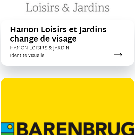
Hamon Loisirs et Jardins
change de visage
CLIENT :
HAMON LOISIRS & JARDIN
Catégorie de création :
Identité visuelle