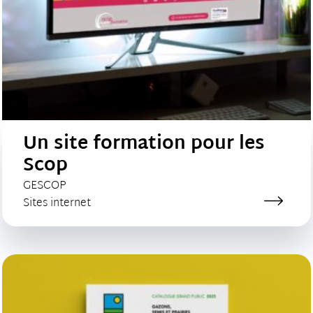
Un site formation pour les
Scop
CLIENT :
GESCOP
Catégorie de création :
Sites internet