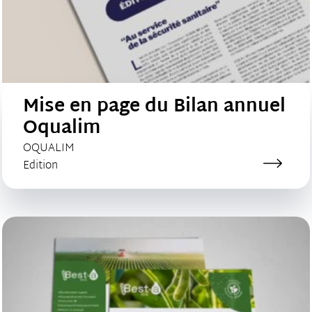
Mise en page du Bilan annuel
Oqualim
CLIENT :
OQUALIM
Catégorie de création :
Edition