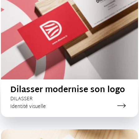
Dilasser modernise son logo
CLIENT :
DILASSER
Catégorie de création :
Identité visuelle