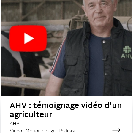
AHV : témoignage vidéo d’un
agriculteur
CLIENT :
AHV
Catégorie de création :
Video - Motion design - Podcast