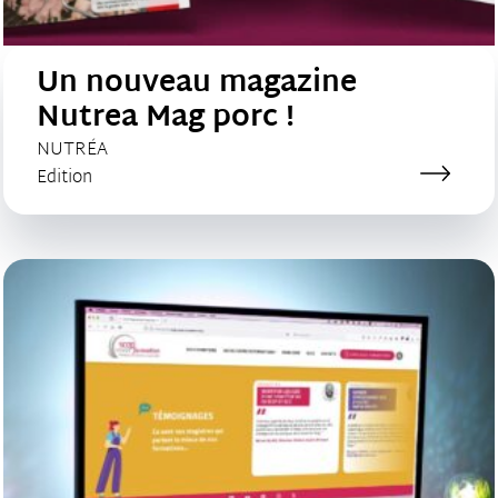
Un nouveau magazine
Nutrea Mag porc !
CLIENT :
NUTRÉA
Catégorie de création :
Edition