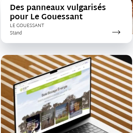
Des panneaux vulgarisés
pour Le Gouessant
CLIENT :
LE GOUESSANT
Catégorie de création :
Stand