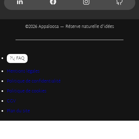
SUIVEZ-NOUS SUR LINKEDIN
SUIVEZ-NOUS SUR FACEBOOK
SUIVEZ-NOUS SUR INS
SUIVEZ
©2026 Appaloosa — Réserve naturelle d'idées
?!¿ FAQ
Mentions légales
Politique de confidentialité
Politique de cookies
CGV
Plan du site