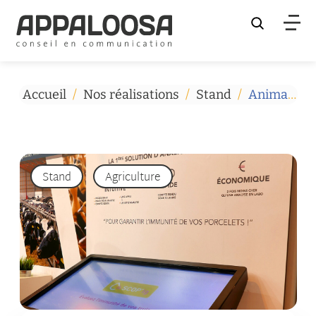
Rechercher
Accueil
/
Nos réalisations
/
Stand
/
Animation autour de l’application Scop’Ig
Stand
Agriculture