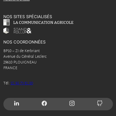
NOS SITES SPÉCIALISÉS
NOS COORDONNÉES
BP10
–
ZI de Kerbriant
Avenue du Général Leclerc
29610
PLOUIGNEAU
FRANCE
Tél:
02 98 79 81 00
SUIVEZ-NOUS SUR LINKEDIN
SUIVEZ-NOUS SUR FACEBOOK
SUIVEZ-NOUS SUR INS
SUIVEZ